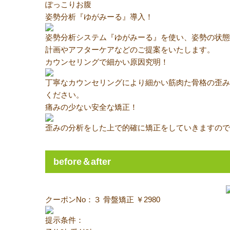
ぽっこりお腹
姿勢分析
『ゆがみーる』導入！
姿勢分析システム『ゆがみーる』を使い、姿勢の状態
計画やアフターケアなどのご提案をいたします。
カウンセリングで
細かい原因究明！
丁寧なカウンセリングにより細かい筋肉た骨格の歪み
ください。
痛みの少ない
安全な矯正！
歪みの分析をした上で的確に矯正をしていきますの
before＆after
クーポンNo：３
骨盤矯正
￥2980
提示条件：